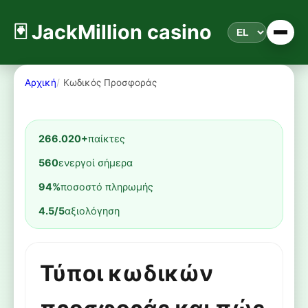
🃏 JackMillion casino
Αρχική
Κωδικός Προσφοράς
266.020+
παίκτες
560
ενεργοί σήμερα
94%
ποσοστό πληρωμής
4.5/5
αξιολόγηση
Τύποι κωδικών