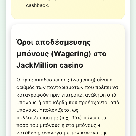
cashback.
Όροι αποδέσμευσης
μπόνους (Wagering) στο
JackMillion casino
Ο όρος αποδέσμευσης (wagering) είναι ο
αριθμός των πονταρισμάτων που πρέπει να
καταγραφούν πριν επιτραπεί ανάληψη από
μπόνους ή από κέρδη που προέρχονται από
μπόνους. Υπολογίζεται ως
πολλαπλασιαστής (π.χ. 35x) πάνω στο
ποσό του μπόνους ή στο μπόνους +
κατάθεση, ανάλογα με τον κανόνα της