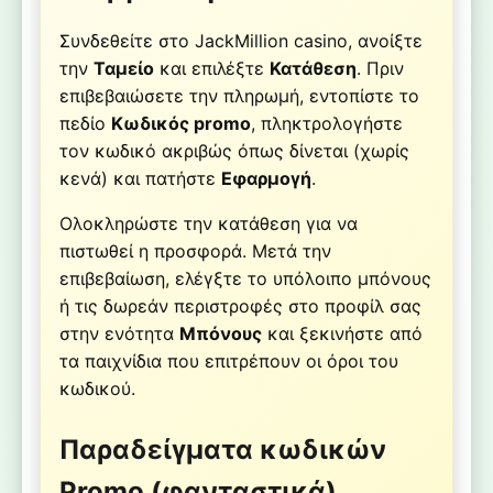
Συνδεθείτε στο JackMillion casino, ανοίξτε
την
Ταμείο
και επιλέξτε
Κατάθεση
. Πριν
επιβεβαιώσετε την πληρωμή, εντοπίστε το
πεδίο
Κωδικός promo
, πληκτρολογήστε
τον κωδικό ακριβώς όπως δίνεται (χωρίς
κενά) και πατήστε
Εφαρμογή
.
Ολοκληρώστε την κατάθεση για να
πιστωθεί η προσφορά. Μετά την
επιβεβαίωση, ελέγξτε το υπόλοιπο μπόνους
ή τις δωρεάν περιστροφές στο προφίλ σας
στην ενότητα
Μπόνους
και ξεκινήστε από
τα παιχνίδια που επιτρέπουν οι όροι του
κωδικού.
Παραδείγματα κωδικών
Promo (φανταστικά)