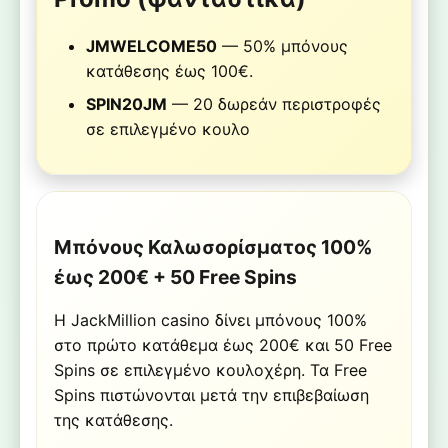
JMWELCOME50
— 50% μπόνους
κατάθεσης έως 100€.
SPIN20JM
— 20 δωρεάν περιστροφές
σε επιλεγμένο κουλο
Μπόνους Καλωσορίσματος 100%
έως 200€ + 50 Free Spins
Η JackMillion casino δίνει μπόνους 100%
στο πρώτο κατάθεμα έως 200€ και 50 Free
Spins σε επιλεγμένο κουλοχέρη. Τα Free
Spins πιστώνονται μετά την επιβεβαίωση
της κατάθεσης.