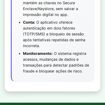
mantém as chaves no Secure
Enclave/Keystore, sem salvar a
impressão digital no app.
Conta:
O aplicativo oferece
autenticação em dois fatores
(TOTP/SMS) e bloqueio de sessão
após tentativas repetidas de senha
incorreta.
Monitoramento:
O sistema registra
acessos, mudanças de dados e
transações para detectar padrões de
fraude e bloquear ações de risco.