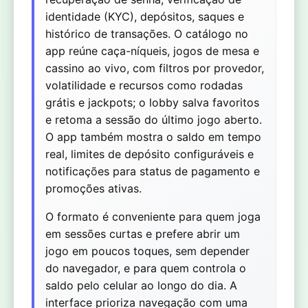
identidade (KYC), depósitos, saques e
histórico de transações. O catálogo no
app reúne caça-níqueis, jogos de mesa e
cassino ao vivo, com filtros por provedor,
volatilidade e recursos como rodadas
grátis e jackpots; o lobby salva favoritos
e retoma a sessão do último jogo aberto.
O app também mostra o saldo em tempo
real, limites de depósito configuráveis e
notificações para status de pagamento e
promoções ativas.
O formato é conveniente para quem joga
em sessões curtas e prefere abrir um
jogo em poucos toques, sem depender
do navegador, e para quem controla o
saldo pelo celular ao longo do dia. A
interface prioriza navegação com uma