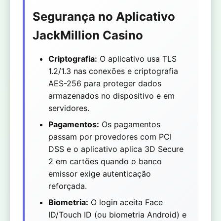
Segurança no Aplicativo
JackMillion Casino
Criptografia:
O aplicativo usa TLS
1.2/1.3 nas conexões e criptografia
AES-256 para proteger dados
armazenados no dispositivo e em
servidores.
Pagamentos:
Os pagamentos
passam por provedores com PCI
DSS e o aplicativo aplica 3D Secure
2 em cartões quando o banco
emissor exige autenticação
reforçada.
Biometria:
O login aceita Face
ID/Touch ID (ou biometria Android) e