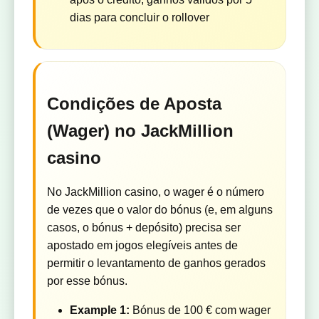
dias para concluir o rollover
Condições de Aposta
(Wager) no JackMillion
casino
No JackMillion casino, o wager é o número
de vezes que o valor do bónus (e, em alguns
casos, o bónus + depósito) precisa ser
apostado em jogos elegíveis antes de
permitir o levantamento de ganhos gerados
por esse bónus.
Example 1:
Bónus de 100 € com wager