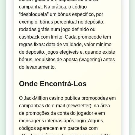
campanha. Na prática, o código
“desbloqueia” um bónus específico, por
exemplo: bónus percentual no depósito,
rodadas grátis num jogo definido ou
cashback com limite. Cada promocode tem
regras fixas: data de validade, valor mínimo
de depósito, jogos elegíveis e, quando existe
bónus, requisitos de aposta (wagering) antes
do levantamento.
Onde Encontrá-Los
O JackMillion casino publica promocodes em
campanhas de e-mail (newsletter), na área
de promoções da conta do jogador e em
mensagens internas após login. Alguns
códigos aparecem em parcerias com