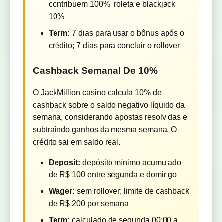
contribuem 100%, roleta e blackjack
10%
Term:
7 dias para usar o bônus após o
crédito; 7 dias para concluir o rollover
Cashback Semanal De 10%
O JackMillion casino calcula 10% de
cashback sobre o saldo negativo líquido da
semana, considerando apostas resolvidas e
subtraindo ganhos da mesma semana. O
crédito sai em saldo real.
Deposit:
depósito mínimo acumulado
de R$ 100 entre segunda e domingo
Wager:
sem rollover; limite de cashback
de R$ 200 por semana
Term:
calculado de segunda 00:00 a