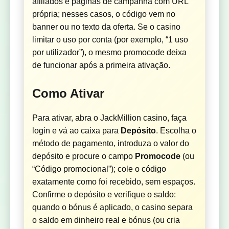
afiliados e páginas de campanha com URL
própria; nesses casos, o código vem no
banner ou no texto da oferta. Se o casino
limitar o uso por conta (por exemplo, “1 uso
por utilizador”), o mesmo promocode deixa
de funcionar após a primeira ativação.
Como Ativar
Para ativar, abra o JackMillion casino, faça
login e vá ao caixa para
Depósito
. Escolha o
método de pagamento, introduza o valor do
depósito e procure o campo
Promocode
(ou
“Código promocional”); cole o código
exatamente como foi recebido, sem espaços.
Confirme o depósito e verifique o saldo:
quando o bónus é aplicado, o casino separa
o saldo em dinheiro real e bónus (ou cria