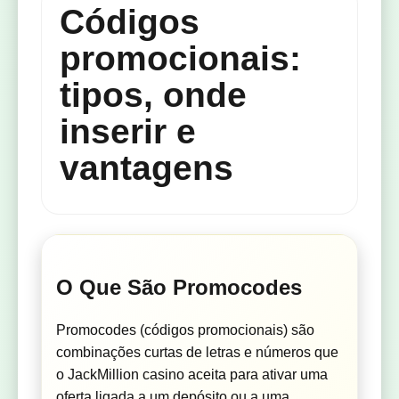
Códigos
promocionais:
tipos, onde
inserir e
vantagens
O Que São Promocodes
Promocodes (códigos promocionais) são
combinações curtas de letras e números que
o JackMillion casino aceita para ativar uma
oferta ligada a um depósito ou a uma