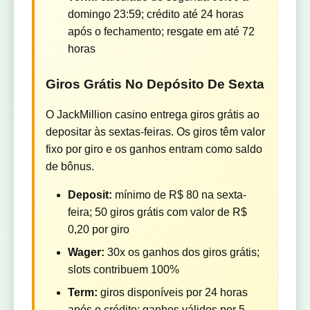
domingo 23:59; crédito até 24 horas
após o fechamento; resgate em até 72
horas
Giros Grátis No Depósito De Sexta
O JackMillion casino entrega giros grátis ao
depositar às sextas-feiras. Os giros têm valor
fixo por giro e os ganhos entram como saldo
de bônus.
Deposit:
mínimo de R$ 80 na sexta-
feira; 50 giros grátis com valor de R$
0,20 por giro
Wager:
30x os ganhos dos giros grátis;
slots contribuem 100%
Term:
giros disponíveis por 24 horas
após o crédito; ganhos válidos por 5