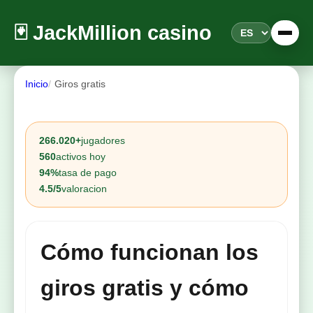
🃏 JackMillion casino
Inicio
Giros gratis
266.020+
jugadores
560
activos hoy
94%
tasa de pago
4.5/5
valoracion
Cómo funcionan los
giros gratis y cómo