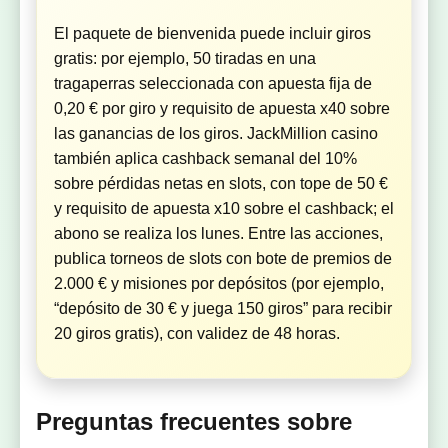
El paquete de bienvenida puede incluir giros
gratis: por ejemplo, 50 tiradas en una
tragaperras seleccionada con apuesta fija de
0,20 € por giro y requisito de apuesta x40 sobre
las ganancias de los giros. JackMillion casino
también aplica cashback semanal del 10%
sobre pérdidas netas en slots, con tope de 50 €
y requisito de apuesta x10 sobre el cashback; el
abono se realiza los lunes. Entre las acciones,
publica torneos de slots con bote de premios de
2.000 € y misiones por depósitos (por ejemplo,
“depósito de 30 € y juega 150 giros” para recibir
20 giros gratis), con validez de 48 horas.
Preguntas frecuentes sobre