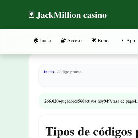
🃏 JackMillion casino
🏠 Inicio
🔐 Acceso
🎁 Bonos
📱 App
Inicio
Código promo
266.020+
560
94%
4.
jugadores
activos hoy
tasa de pago
Tipos de códigos 