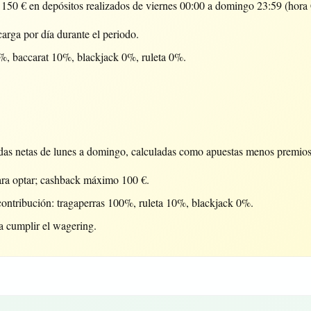
 150 € en depósitos realizados de viernes 00:00 a domingo 23:59 (hora
arga por día durante el periodo.
%, baccarat 10%, blackjack 0%, ruleta 0%.
idas netas de lunes a domingo, calculadas como apuestas menos premios
ra optar; cashback máximo 100 €.
contribución: tragaperras 100%, ruleta 10%, blackjack 0%.
a cumplir el wagering.