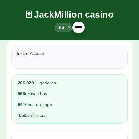
🃏 JackMillion casino
Inicio
Acceso
266.020+
jugadores
560
activos hoy
94%
tasa de pago
4.5/5
valoracion