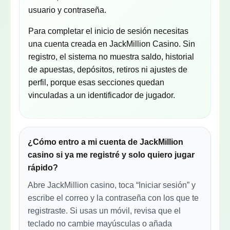
usuario y contraseña.
Para completar el inicio de sesión necesitas
una cuenta creada en JackMillion Casino. Sin
registro, el sistema no muestra saldo, historial
de apuestas, depósitos, retiros ni ajustes de
perfil, porque esas secciones quedan
vinculadas a un identificador de jugador.
¿Cómo entro a mi cuenta de JackMillion
casino si ya me registré y solo quiero jugar
rápido?
Abre JackMillion casino, toca “Iniciar sesión” y
escribe el correo y la contraseña con los que te
registraste. Si usas un móvil, revisa que el
teclado no cambie mayúsculas o añada